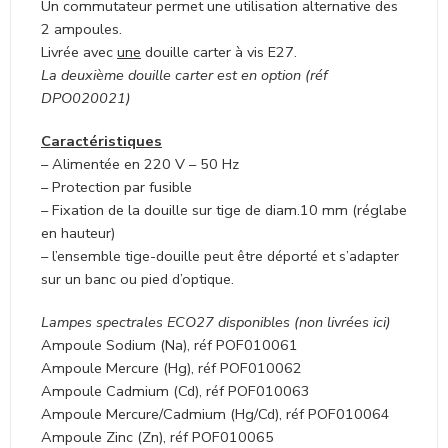
en hauteur)
– l’ensemble tige-douille peut être déporté et s’adapter
sur un banc ou pied d’optique.
Lampes spectrales ECO27 disponibles (non livrées ici)
Ampoule Sodium (Na), réf POF010061
Ampoule Mercure (Hg), réf POF010062
Ampoule Cadmium (Cd), réf POF010063
Ampoule Mercure/Cadmium (Hg/Cd), réf POF010064
Ampoule Zinc (Zn), réf POF010065
Ampoule Mercure/Zinc (Hg/Zn), réf POF010066
Ampoule Hélium (He), réf POF010067
Ampoule Néon (Ne), réf POF010068
Poser une question
Partager