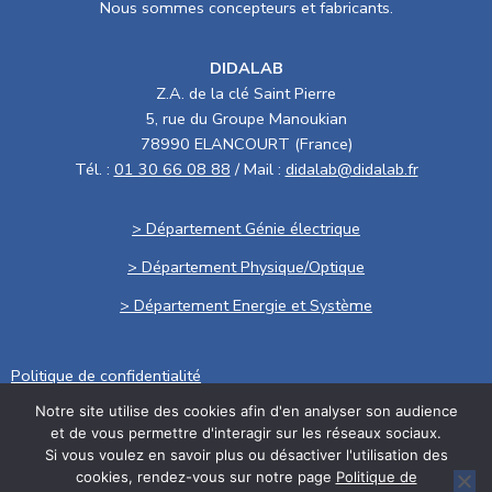
Nous sommes concepteurs et fabricants.
DIDALAB
Z.A. de la clé Saint Pierre
5, rue du Groupe Manoukian
78990 ELANCOURT (France)
Tél. :
01 30 66 08 88
/ Mail :
didalab@didalab.fr
> Département Génie électrique
> Département Physique/Optique
> Département Energie et Système
Politique de confidentialité
Notre site utilise des cookies afin d'en analyser son audience
.
et de vous permettre d'interagir sur les réseaux sociaux.
Conditions générales de vente
Si vous voulez en savoir plus ou désactiver l'utilisation des
Politique RSE
cookies, rendez-vous sur notre page
Politique de