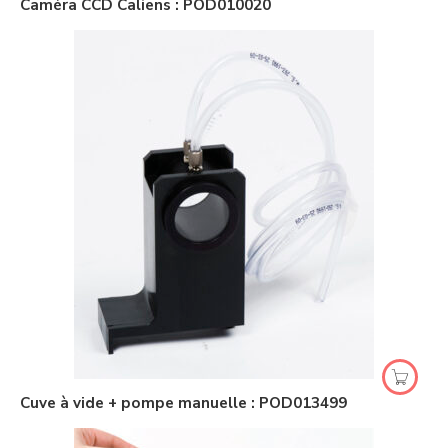
Caméra CCD Caliens : POD010020
Cuve à vide + pompe manuelle : POD013499