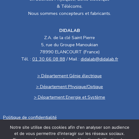
& Télécoms.
Nous sommes concepteurs et fabricants.
DIDALAB
Z.A. de la clé Saint Pierre
5, rue du Groupe Manoukian
78990 ELANCOURT (France)
Tél. :
01 30 66 08 88
/ Mail :
didalab@didalab.fr
> Département Génie électrique
> Département Physique/Optique
> Département Energie et Système
Politique de confidentialité
Notre site utilise des cookies afin d'en analyser son audience
.
et de vous permettre d'interagir sur les réseaux sociaux.
Conditions générales de vente