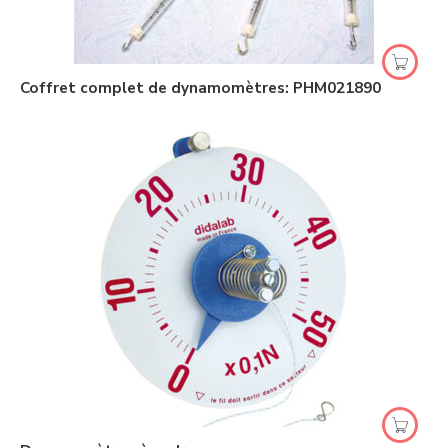
Coffret complet de dynamomètres: PHM021890
1Newton
2Newton
5Newton