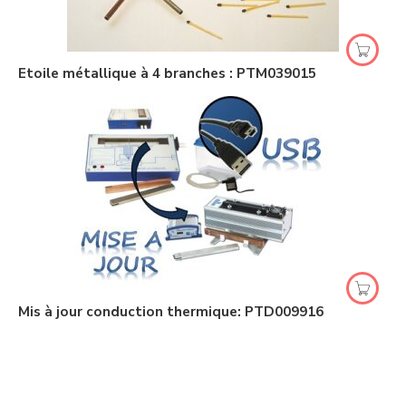
Etoile métallique à 4 branches : PTM039015
Mis à jour conduction thermique: PTD009916