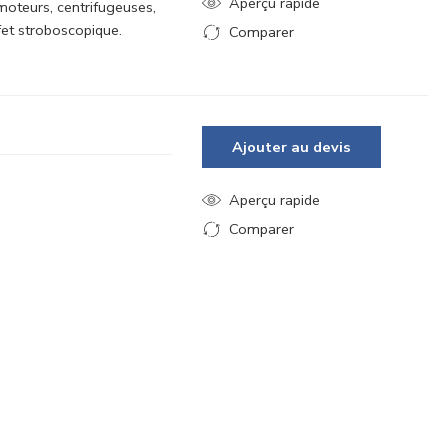
Aperçu rapide
oteurs, centrifugeuses,
fet stroboscopique.
Comparer
Ajouté au comparateur
Ajouter au devis
Aperçu rapide
Comparer
Ajouté au comparateur