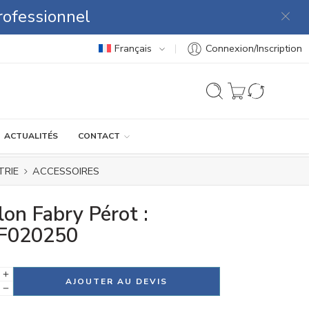
rofessionnel
Français
Connexion/Inscription
ACTUALITÉS
CONTACT
TRIE
ACCESSOIRES
lon Fabry Pérot :
F020250
tive:
AJOUTER AU DEVIS