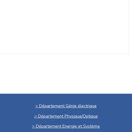
> Département Génie électrique
> Département Physique/Optique
> Département Energie et Système