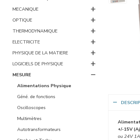
+
MECANIQUE
+
OPTIQUE
+
THERMODYNAMIQUE
+
ELECTRICITE
+
PHYSIQUE DE LA MATIERE
+
LOGICIELS DE PHYSIQUE
−
MESURE
Alimentations Physique
Géné. de fonctions
DESCRI
Oscilloscopes
Multimètres
Alimentat
+/-15V (Aj
Autotransformateurs
ou 24V 1