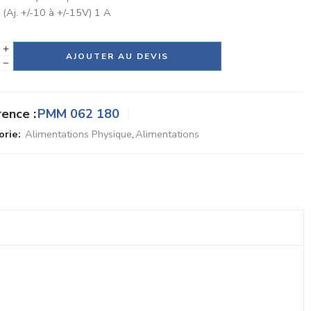
 (Aj. +/-10 à +/-15V) 1 A
tive:
AJOUTER AU DEVIS
ence :
PMM 062 180
rie:
Alimentations Physique
,
Alimentations