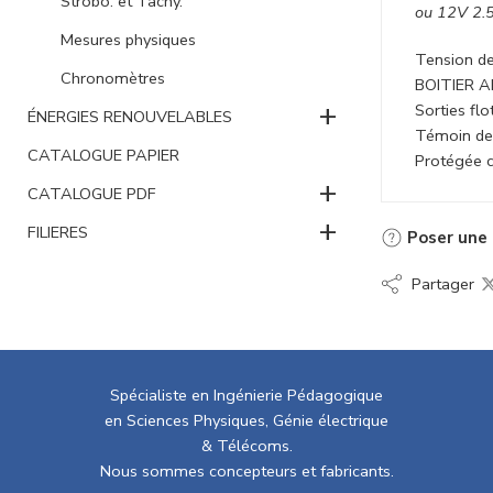
Strobo. et Tachy.
ou 12V 2.
Mesures physiques
Tension de
Chronomètres
BOITIER 
+
Sorties fl
ÉNERGIES RENOUVELABLES
Témoin de
CATALOGUE PAPIER
Protégée c
+
CATALOGUE PDF
+
FILIERES
Poser une 
Partager
Spécialiste en Ingénierie Pédagogique
en Sciences Physiques, Génie électrique
& Télécoms.
Nous sommes concepteurs et fabricants.