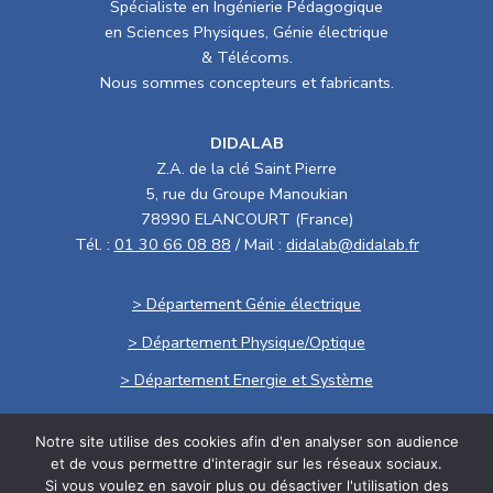
Spécialiste en Ingénierie Pédagogique
en Sciences Physiques, Génie électrique
& Télécoms.
Nous sommes concepteurs et fabricants.
DIDALAB
Z.A. de la clé Saint Pierre
5, rue du Groupe Manoukian
78990 ELANCOURT (France)
Tél. :
01 30 66 08 88
/ Mail :
didalab@didalab.fr
> Département Génie électrique
> Département Physique/Optique
> Département Energie et Système
Notre site utilise des cookies afin d'en analyser son audience
Politique de confidentialité
et de vous permettre d'interagir sur les réseaux sociaux.
Si vous voulez en savoir plus ou désactiver l'utilisation des