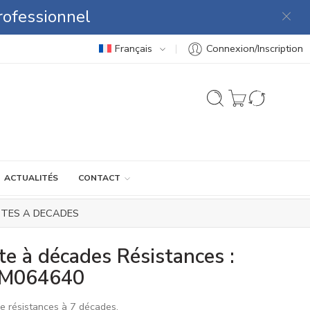
rofessionnel
Français
Connexion/Inscription
ACTUALITÉS
CONTACT
ITES A DECADES
te à décades Résistances :
M064640
de résistances à 7 décades.