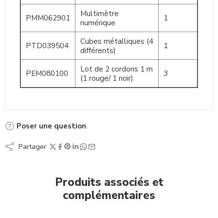
Multimètre
PMM062901
1
numérique
Cubes métalliques (4
PTD039504
1
différents)
Lot de 2 cordons 1 m
PEM080100
3
(1 rouge/ 1 noir)
Poser une question
Partager
Produits associés et
complémentaires