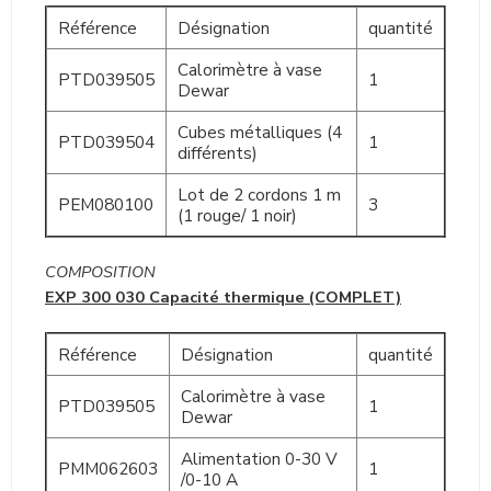
Référence
Désignation
quantité
Calorimètre à vase
PTD039505
1
Dewar
Cubes métalliques (4
PTD039504
1
différents)
Lot de 2 cordons 1 m
PEM080100
3
(1 rouge/ 1 noir)
COMPOSITION
EXP 300 030 Capacité thermique (COMPLET)
Référence
Désignation
quantité
Calorimètre à vase
PTD039505
1
Dewar
Alimentation 0-30 V
PMM062603
1
/0-10 A