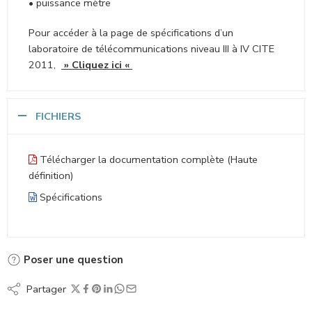
• Support cristal, atténuateur variable; guide d’onde,
charge adaptée, coupleur directif, T hybride, antennes
cornets
• Modulateur à diodes PIN
• Tosmètre
• puissance mètre
Pour accéder à la page de spécifications d’un
laboratoire de télécommunications niveau III à IV CITE
2011,
»
Cliquez ici
«
FICHIERS
Télécharger la documentation complète (Haute
définition)
Spécifications