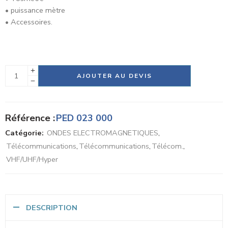
• Modulateur à diodes PIN,
• Détecteur à cristal,
• Atténuateur fixe, atténuateur variable,
• Cornet émission, cornet réception,
• Onde mètre,
• Tosmètre
• puissance mètre
• Accessoires.
Alternative:
AJOUTER AU DEVIS
Référence :
PED 023 000
Catégorie:
ONDES ELECTROMAGNETIQUES
,
Télécommunications
,
Télécommunications
,
Télécom.
,
VHF/UHF/Hyper