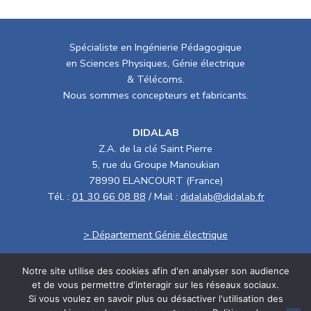
Poser une question
Partager
Spécialiste en Ingénierie Pédagogique
en Sciences Physiques, Génie électrique
& Télécoms.
Nous sommes concepteurs et fabricants.
DIDALAB
Z.A. de la clé Saint Pierre
5, rue du Groupe Manoukian
78990 ELANCOURT (France)
Notre site utilise des cookies afin d'en analyser son audience
Tél. :
01 30 66 08 88
/ Mail :
didalab@didalab.fr
et de vous permettre d'interagir sur les réseaux sociaux.
Si vous voulez en savoir plus ou désactiver l'utilisation des