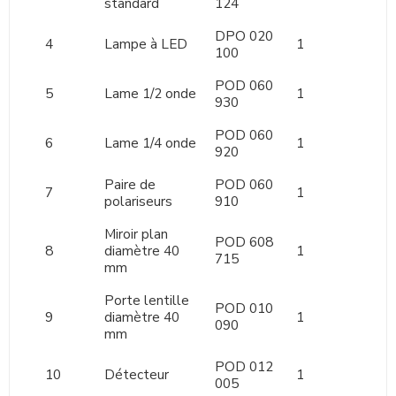
standard
124
DPO 020
4
Lampe à LED
1
100
POD 060
5
Lame 1/2 onde
1
930
POD 060
6
Lame 1/4 onde
1
920
Paire de
POD 060
7
1
polariseurs
910
Miroir plan
POD 608
8
diamètre 40
1
715
mm
Porte lentille
POD 010
9
diamètre 40
1
090
mm
POD 012
10
Détecteur
1
005