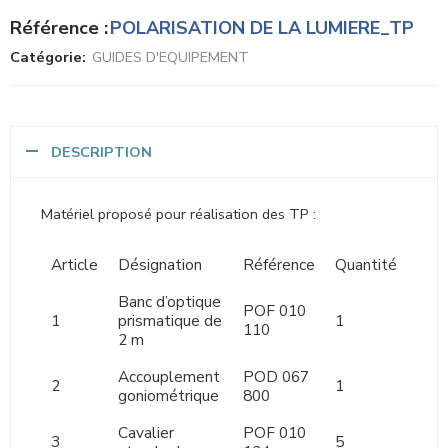
Référence :
POLARISATION DE LA LUMIERE_TP
Catégorie:
GUIDES D'EQUIPEMENT
DESCRIPTION
Matériel proposé pour réalisation des TP :
Article
Désignation
Référence
Quantité
Banc d’optique
POF 010
1
prismatique de
1
110
2 m
Accouplement
POD 067
2
1
goniométrique
800
Cavalier
POF 010
3
5