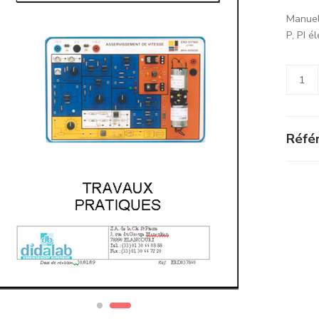
Manuel
P, PI é
Alterna
Référ