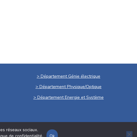
> Département Génie électrique
> Département Physique/Optique
> Département Energie et Système
Mentions légales
 les réseaux sociaux.
tique de confidentialité
.
Ok