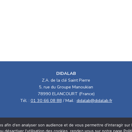
DIDALAB
Z.A. de la clé Saint Pierre
5, rue du Groupe Manoukian
78990 ELANCOURT (France)
Tél. :
01 30 66 08 88
/ Mail :
didalab@didalab.fr
érales de vente
Politique RSE
ies afin d'en analyser son audience et de vous permettre d'interagir sur
ou désactiver l'utilisation des cookies, rendez-vous sur notre page
Poli