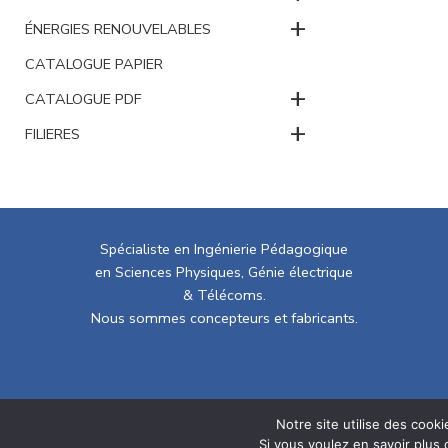
+
ÉNERGIES RENOUVELABLES
CATALOGUE PAPIER
+
CATALOGUE PDF
+
FILIERES
Spécialiste en Ingénierie Pédagogique
en Sciences Physiques, Génie électrique
& Télécoms.
Nous sommes concepteurs et fabricants.
Politique de confidentialité
Conditions gén
Notre site utilise des cook
Si vous voulez en savoir plus 