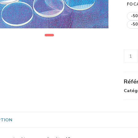
FOC
-5
-5
Alterna
Référ
Catégo
PTION