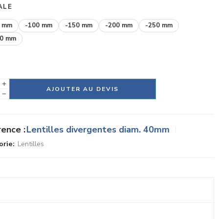
ALE
0 mm
-100 mm
-150 mm
-200 mm
-250 mm
00 mm
AJOUTER AU DEVIS
tive:
ence :
Lentilles divergentes diam. 40mm
rie:
Lentilles