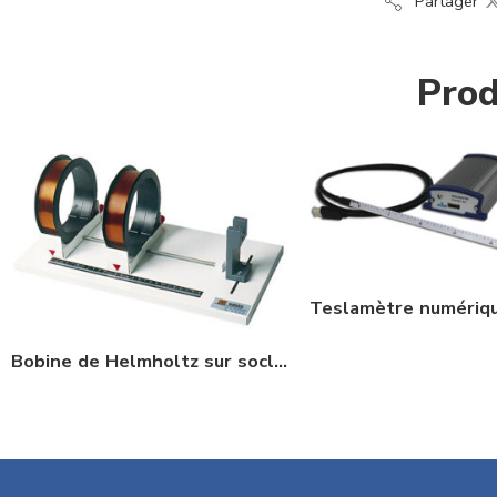
Partager
Prod
Bobine de Helmholtz sur socle : PAM067370