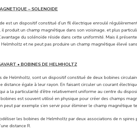
AGNETIQUE – SOLENOIDE
de est un dispositif constitué d’un fil électrique enroulé régulièrem
, il produit un champ magnétique dans son voisinage, et plus particuli
’avantage du solénoïde réside dans cette uniformité. Mais il présente
 Helmholtz et ne peut pas produire un champ magnétique élevé sans
SAVART • BOBINES DE HELMHOLTZ
s de Helmholtz, sont un dispositif constitué de deux bobines circulai
une distance égale à leur rayon. En faisant circuler un courant élect
qui a la particularité d’être relativement uniforme au centre du disp
 bobines est souvent utilisé en physique pour créer des champs magn
On peut par exemple s’en servir pour éliminer le champ magnétique ter
déliser les bobines de Helmholtz par deux associations de n spires
’une distance R.