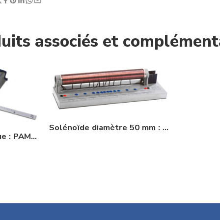
uits associés et complément
Solénoïde diamètre 50 mm : PAM067375
Teslamètre numérique : PAM067365