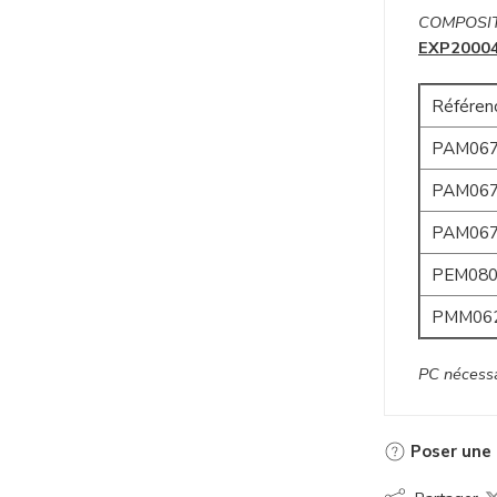
COMPOSI
EXP20004
Référen
PAM067
PAM067
PAM067
PEM080
PMM06
PC nécessa
Poser une 