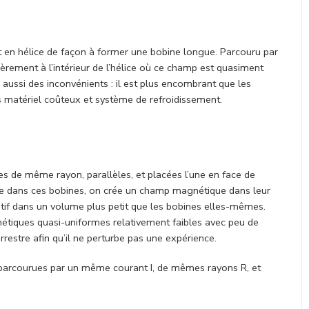
ent en hélice de façon à former une bobine longue. Parcouru par
èrement à l’intérieur de l’hélice où ce champ est quasiment
 aussi des inconvénients : il est plus encombrant que les
 matériel coûteux et système de refroidissement.
res de même rayon, parallèles, et placées l’une en face de
rique dans ces bobines, on crée un champ magnétique dans leur
ositif dans un volume plus petit que les bobines elles-mêmes.
étiques quasi-uniformes relativement faibles avec peu de
restre afin qu’il ne perturbe pas une expérience.
 parcourues par un même courant I, de mêmes rayons R, et