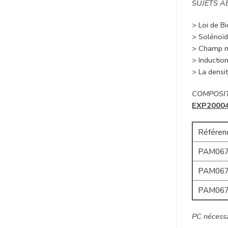
SUJETS 
> Loi de B
> Solénoï
> Champ m
> Inductio
> La densi
COMPOSI
EXP200041
Référen
PAM067
PAM067
PAM067
PC nécessa