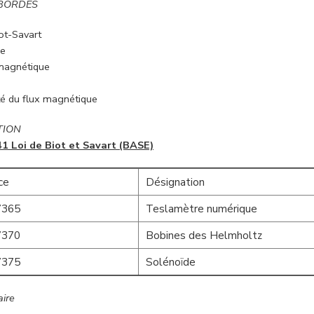
ABORDES
iot-Savart
de
agnétique
n
té du flux magnétique
TION
 Loi de Biot et Savart (BASE)
ce
Désignation
365
Teslamètre numérique
370
Bobines des Helmholtz
375
Solénoïde
ire