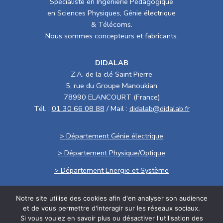
Spécialiste en Ingénierie Pédagogique
en Sciences Physiques, Génie électrique
& Télécoms.
Nous sommes concepteurs et fabricants.
DIDALAB
Z.A. de la clé Saint Pierre
5, rue du Groupe Manoukian
78990 ELANCOURT (France)
Tél. :
01 30 66 08 88
/ Mail :
didalab@didalab.fr
> Département Génie électrique
> Département Physique/Optique
> Département Energie et Système
Notre site utilise des cookies afin d'en analyser son audience
Politique de confidentialité
et de vous permettre d'interagir sur les réseaux sociaux.
Si vous voulez en savoir plus ou désactiver l'utilisation des