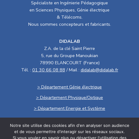
Spécialiste en Ingénierie Pédagogique
en Sciences Physiques, Génie électrique
& Télécoms.
Nous sommes concepteurs et fabricants.
DIDALAB
Z.A. de la clé Saint Pierre
5, rue du Groupe Manoukian
78990 ELANCOURT (France)
Tél. :
01 30 66 08 88
/ Mail :
didalab@didalab.fr
> Département Génie électrique
> Département Physique/Optique
> Département Energie et Système
Notre site utilise des cookies afin d'en analyser son audience
Politique de confidentialité
et de vous permettre d'interagir sur les réseaux sociaux.
Si vous voulez en savoir plus ou désactiver l'utilisation des