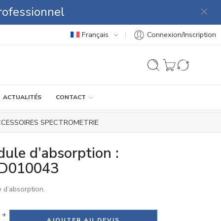
rofessionnel
Français
Connexion/Inscription
ACTUALITÉS
CONTACT
CESSOIRES SPECTROMETRIE
ule d’absorption :
D010043
 d’absorption.
tive:
AJOUTER AU DEVIS