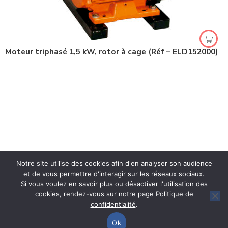
Moteur triphasé 1,5 kW, rotor à cage (Réf – ELD152000)
Notre site utilise des cookies afin d'en analyser son audience
et de vous permettre d'interagir sur les réseaux sociaux.
Spécialiste en Ingénierie Pédagogique
Si vous voulez en savoir plus ou désactiver l'utilisation des
en Sciences Physiques, Génie électrique
cookies, rendez-vous sur notre page
Politique de
& Télécoms.
confidentialité
.
Nous sommes concepteurs et fabricants.
Ok