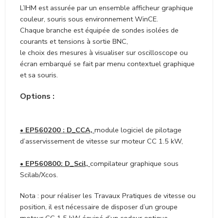
L’IHM est assurée par un ensemble afficheur graphique
couleur, souris sous environnement WinCE.
Chaque branche est équipée de sondes isolées de
courants et tensions à sortie BNC,
le choix des mesures à visualiser sur oscilloscope ou
écran embarqué se fait par menu contextuel graphique
et sa souris.
Options :
• EP560200 : D_CCA,
module logiciel de pilotage
d’asservissement de vitesse sur moteur CC 1.5 kW,
• EP560800: D_Scil,
compilateur graphique sous
Scilab/Xcos.
Nota : pour réaliser les Travaux Pratiques de vitesse ou
position, il est nécessaire de disposer d’un groupe
moteur CC 1.5 kW équipé d’un codeur optique