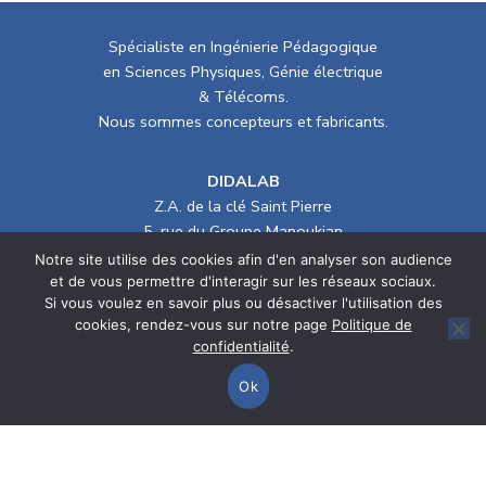
Spécialiste en Ingénierie Pédagogique
en Sciences Physiques, Génie électrique
& Télécoms.
Nous sommes concepteurs et fabricants.
DIDALAB
Z.A. de la clé Saint Pierre
5, rue du Groupe Manoukian
78990 ELANCOURT (France)
Notre site utilise des cookies afin d'en analyser son audience
Tél. :
01 30 66 08 88
/ Mail :
didalab@didalab.fr
et de vous permettre d'interagir sur les réseaux sociaux.
Si vous voulez en savoir plus ou désactiver l'utilisation des
cookies, rendez-vous sur notre page
Politique de
> Département Génie électrique
confidentialité
.
> Département Physique/Optique
Ok
> Département Energie et Système
Comparer les produits
Politique de confidentialité