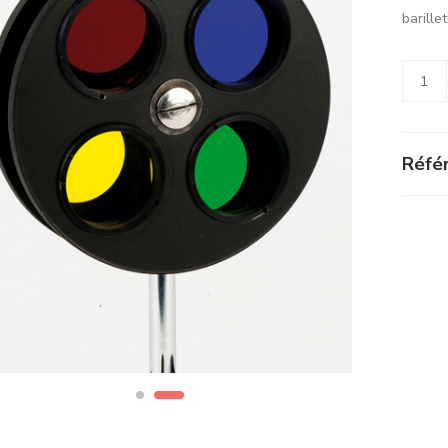
barillet
Alterna
Référ