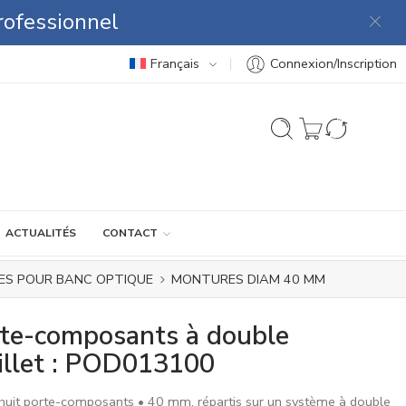
rofessionnel
Français
Connexion/Inscription
ACTUALITÉS
CONTACT
ES POUR BANC OPTIQUE
MONTURES DIAM 40 MM
te-composants à double
illet : POD013100
 huit porte-composants • 40 mm, répartis sur un système à double