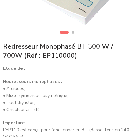
Redresseur Monophasé BT 300 W /
700W (Réf : EP110000)
Etude de :
Redresseurs monophasés :
• A diodes,
• Mixte symétrique, asymétrique,
• Tout thyristor,
• Onduleur assisté.
Important :
L’EP110 est conçu pour fonctionner en BT (Basse Tension 240
VAC Max).