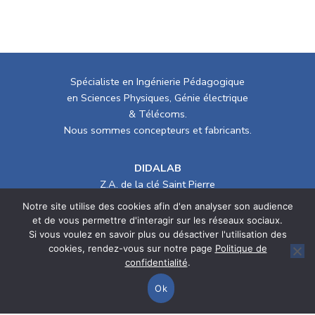
Spécialiste en Ingénierie Pédagogique
en Sciences Physiques, Génie électrique
& Télécoms.
Nous sommes concepteurs et fabricants.
DIDALAB
Z.A. de la clé Saint Pierre
5, rue du Groupe Manoukian
Notre site utilise des cookies afin d'en analyser son audience
78990 ELANCOURT (France)
et de vous permettre d'interagir sur les réseaux sociaux.
Tél. :
01 30 66 08 88
/ Mail :
didalab@didalab.fr
Si vous voulez en savoir plus ou désactiver l'utilisation des
cookies, rendez-vous sur notre page
Politique de
confidentialité
.
> Département Génie électrique
Ok
> Département Physique/Optique