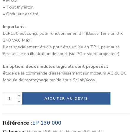
• Mixte,
• Tout thyristor.
• Onduleur assisté,
Important :
L’EP130 est conçu pour fonctionner en BT (Basse Tension 3 x
240 VAC Max).
Il est spécialement étudié pour être utilisé en TP, il peut aussi
être utilisé en illustration de court (via PC + vidéo projecteur).
En option, deux modules logiciels sont proposés :
étude de la commande d’asservissement sur moteurs AC ou DC
Module de prototypage rapide sous Scilab/Xcos.
Alternative:
AJOUTER AU DEVIS
Référence :
EP 130 000
Catégorie:
Gamme 300 W BT
,
Gamme 300 W BT
,