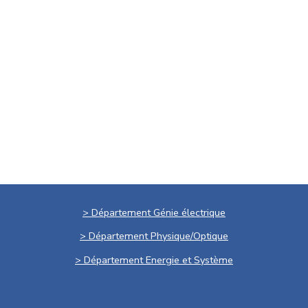
> Département Génie électrique
> Département Physique/Optique
> Département Energie et Système