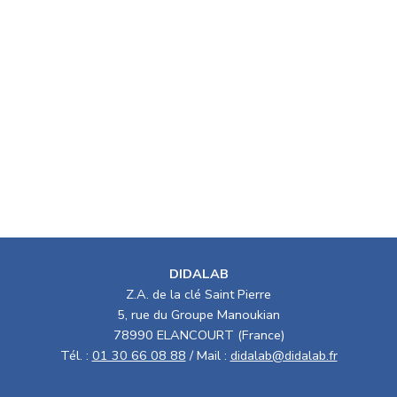
DIDALAB
Z.A. de la clé Saint Pierre
5, rue du Groupe Manoukian
78990 ELANCOURT (France)
Tél. :
01 30 66 08 88
/ Mail :
didalab@didalab.fr