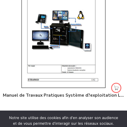
Manuel de Travaux Pratiques Système d?exploitation Linux (Debian), (Réf : ETR450020)
Notre site utilise des cookies afin d'en analyser son audience
et de vous permettre d'interagir sur les réseaux sociaux.