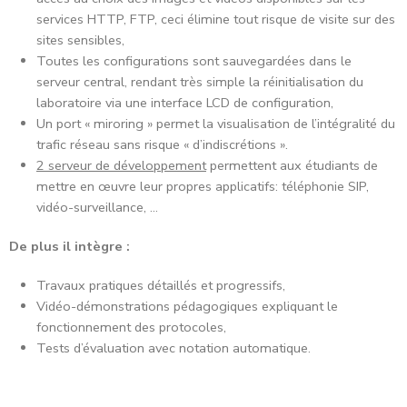
l’établissement,
Étant totalement isolé de l’extérieur, seul le professeur a
accès au choix des images et vidéos disponibles sur les
services HTTP, FTP, ceci élimine tout risque de visite sur des
sites sensibles,
Toutes les configurations sont sauvegardées dans le
serveur central, rendant très simple la réinitialisation du
laboratoire via une interface LCD de configuration,
Un port « miroring » permet la visualisation de l’intégralité du
trafic réseau sans risque « d’indiscrétions ».
2 serveur de développement
permettent aux étudiants de
mettre en œuvre leur propres applicatifs: téléphonie SIP,
vidéo-surveillance, …
De plus il intègre :
Travaux pratiques détaillés et progressifs,
Vidéo-démonstrations pédagogiques expliquant le
fonctionnement des protocoles,