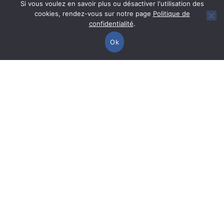
Si vous voulez en savoir plus ou désactiver l'utilisation des
cookies, rendez-vous sur notre page
Politique de
confidentialité
.
Spécialiste en Ingénierie Pédagogique
Ok
en Sciences Physiques, Génie électrique
& Télécoms.
Nous sommes concepteurs et fabricants.
Comparer les produits
DIDALAB
Z.A. de la clé Saint Pierre
5, rue du Groupe Manoukian
78990 ELANCOURT (France)
Tél. :
01 30 66 08 88
/ Mail :
didalab@didalab.fr
> Département Génie électrique
> Département Physique/Optique
> Département Energie et Système