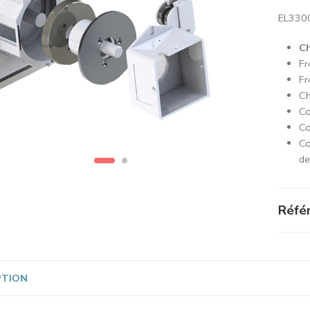
EL330
Ch
Fr
Fr
Ch
Co
Co
Co
d
Référ
PTION