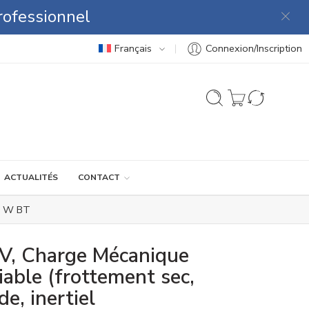
rofessionnel
Français
Connexion/Inscription
ACTUALITÉS
CONTACT
0 W BT
, Charge Mécanique
iable (frottement sec,
de, inertiel