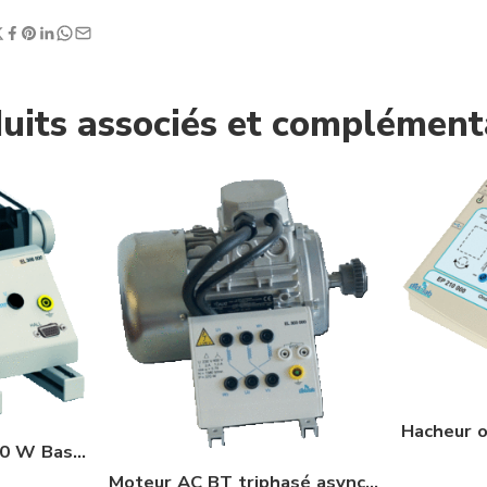
uits associés et complément
Moteur Brushless 300 W Basse Tension (réf : EL306000)
Moteur AC BT triphasé asynchrone à cage