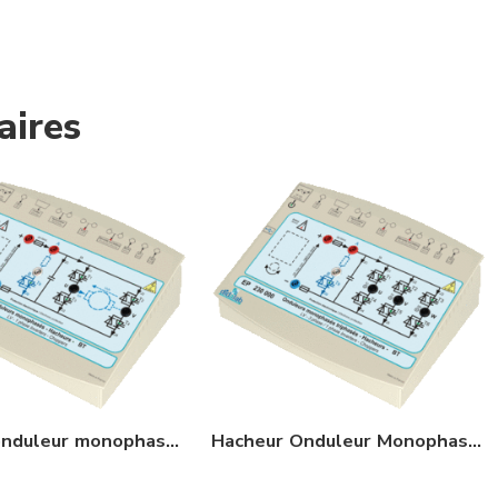
aires
Hacheur onduleur monophasé BT 300 W
Hacheur Onduleur Monophasé Triphasé BT 300 W