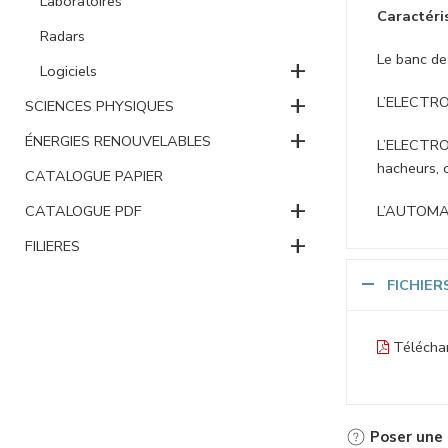
Laboratoires
Caractéri
Radars
Le banc de
+
Logiciels
+
L’ELECTROT
SCIENCES PHYSIQUES
+
ÉNERGIES RENOUVELABLES
L’ELECTRON
hacheurs, o
CATALOGUE PAPIER
+
CATALOGUE PDF
L’AUTOMATI
+
FILIERES
FICHIER
Téléchar
Poser une 