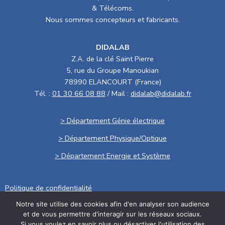
& Télécoms.
Nous sommes concepteurs et fabricants.
DIDALAB
Z.A. de la clé Saint Pierre
5, rue du Groupe Manoukian
78990 ELANCOURT (France)
Tél. :
01 30 66 08 88
/ Mail :
didalab@didalab.fr
> Département Génie électrique
> Département Physique/Optique
> Département Energie et Système
Politique de confidentialité
Notre site utilise des cookies afin d'en analyser son audience
.
et de vous permettre d'interagir sur les réseaux sociaux.
Conditions générales de vente
Si vous voulez en savoir plus ou désactiver l'utilisation des