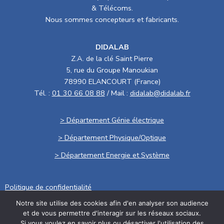
& Télécoms.
Nous sommes concepteurs et fabricants.
DIDALAB
Z.A. de la clé Saint Pierre
5, rue du Groupe Manoukian
78990 ELANCOURT (France)
Tél. :
01 30 66 08 88
/ Mail :
didalab@didalab.fr
> Département Génie électrique
> Département Physique/Optique
> Département Energie et Système
Politique de confidentialité
Notre site utilise des cookies afin d'en analyser son audience
.
et de vous permettre d'interagir sur les réseaux sociaux.
Conditions générales de vente
Si vous voulez en savoir plus ou désactiver l'utilisation des