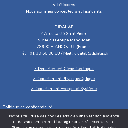
& Télécoms.
Nous sommes concepteurs et fabricants.
DIDALAB
Z.A. de la clé Saint Pierre
5, rue du Groupe Manoukian
78990 ELANCOURT (France)
Tél. :
01 30 66 08 88
/ Mail :
didalab@didalab.fr
> Département Génie électrique
> Département Physique/Optique
> Département Energie et Système
Politique de confidentialité
Notre site utilise des cookies afin d'en analyser son audience
.
et de vous permettre d'interagir sur les réseaux sociaux.
Conditions générales de vente
Si vous voulez en savoir plus ou désactiver l'utilisation des