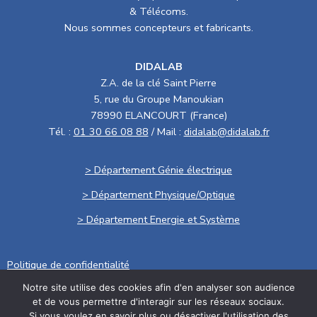
& Télécoms.
Nous sommes concepteurs et fabricants.
DIDALAB
Z.A. de la clé Saint Pierre
5, rue du Groupe Manoukian
78990 ELANCOURT (France)
Tél. :
01 30 66 08 88
/ Mail :
didalab@didalab.fr
> Département Génie électrique
> Département Physique/Optique
> Département Energie et Système
Politique de confidentialité
Notre site utilise des cookies afin d'en analyser son audience
.
et de vous permettre d'interagir sur les réseaux sociaux.
Conditions générales de vente
Si vous voulez en savoir plus ou désactiver l'utilisation des