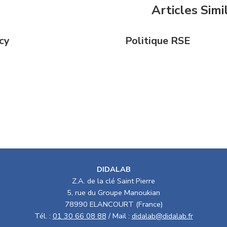
Articles Simi
cy
Politique RSE
DIDALAB
Z.A. de la clé Saint Pierre
5, rue du Groupe Manoukian
78990 ELANCOURT (France)
Tél. :
01 30 66 08 88
/ Mail :
didalab@didalab.fr