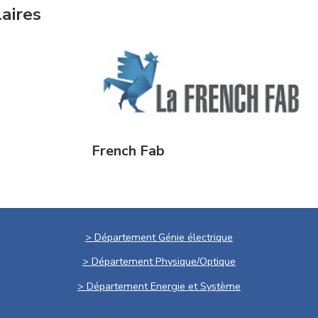
laires
French Fab
> Département Génie électrique
> Département Physique/Optique
> Département Energie et Système