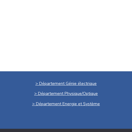
> Département Génie électrique
> Département Physique/Optique
> Département Energie et Système