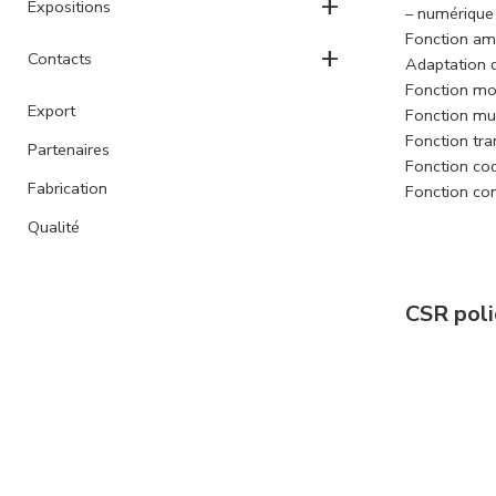
+
Expositions
– numérique
Fonction amp
+
Contacts
Adaptation 
Fonction mo
Export
Fonction mul
Fonction tra
Partenaires
Fonction co
Fabrication
Fonction co
Qualité
CSR poli