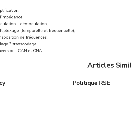
lification,
d’impédance,
dulation – démodulation,
tiplexage (temporelle et fréquentielle),
nsposition de fréquences,
dage ? transcodage,
nversion : CAN et CNA.
Articles Simi
cy
Politique RSE