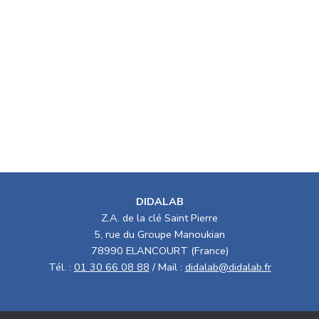
DIDALAB
Z.A. de la clé Saint Pierre
5, rue du Groupe Manoukian
78990 ELANCOURT (France)
Tél. :
01 30 66 08 88
/ Mail :
didalab@didalab.fr