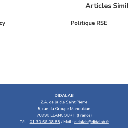
Articles Simi
cy
Politique RSE
DIDALAB
Z.A. de la clé Saint Pierre
5, rue du Groupe Manoukian
78990 ELANCOURT (France)
Tél. :
01 30 66 08 88
/ Mail :
didalab@didalab.fr