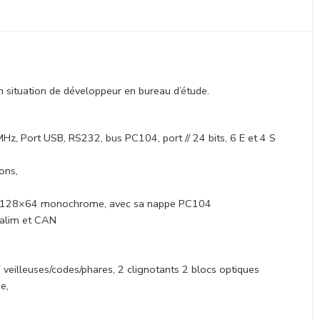
en situation de développeur en bureau d’étude.
z, Port USB, RS232, bus PC104, port // 24 bits, 6 E et 4 S
ons,
ique 128×64 monochrome, avec sa nappe PC104
 alim et CAN
eilleuses/codes/phares, 2 clignotants 2 blocs optiques
e,