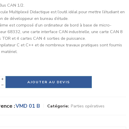
 Bus CAN 1/2.
cule Multiplexé Didactique est l’outil idéal pour mettre l’étudiant en
ion de développeur en bureau d’étude.
tème est composé d’un ordinateur de bord à base de micro-
leur 68332, une carte interface CAN industrielle, une carte CAN 8
s TOR et 4 cartes CAN 4 sorties de puissance.
pilateur C et C++ et de nombreux travaux pratiques sont fournis
 matériel.
tive:
AJOUTER AU DEVIS
ence :
VMD 01 B
Catégorie:
Parties opératives