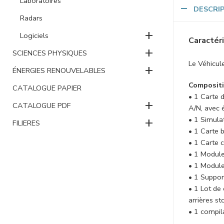
Laboratoires
DESCRI
Radars
+
Logiciels
Caractéri
+
SCIENCES PHYSIQUES
Le Véhicule
+
ÉNERGIES RENOUVELABLES
Compositi
CATALOGUE PAPIER
• 1 Carte 
+
CATALOGUE PDF
A/N, avec 
+
• 1 Simula
FILIERES
• 1 Carte 
• 1 Carte 
• 1 Module
• 1 Module
• 1 Suppor
• 1 Lot de
arrières s
• 1 compil