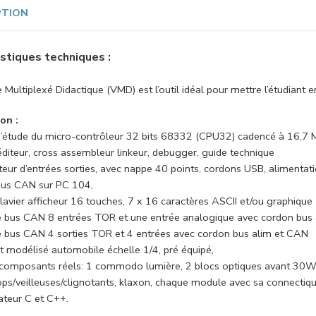
PTION
stiques techniques :
 Multiplexé Didactique (VMD) est l’outil idéal pour mettre l’étudiant 
on :
d’étude du micro-contrôleur 32 bits 68332 (CPU32) cadencé à 16,7 MH
éditeur, cross assembleur linkeur, debugger, guide technique
teur d’entrées sorties, avec nappe 40 points, cordons USB, alimentati
bus CAN sur PC 104,
clavier afficheur 16 touches, 7 x 16 caractères ASCII et/ou graph
 bus CAN 8 entrées TOR et une entrée analogique avec cordon bus
 bus CAN 4 sorties TOR et 4 entrées avec cordon bus alim et CAN
t modélisé automobile échelle 1/4, pré équipé,
 composants réels: 1 commodo lumière, 2 blocs optiques avant 30W v
tops/veilleuses/clignotants, klaxon, chaque module avec sa connectiqu
ateur C et C++.