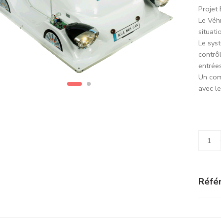
Projet
Le Véhi
situat
Le sys
contrô
entrée
Un com
avec le
Alterna
Référ