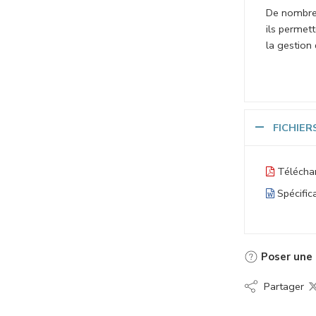
De nombreu
ils permet
la gestion 
FICHIER
Téléchar
Spécific
Poser une 
Partager